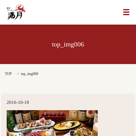
メ
top_img006
TOP
top_img006
2016-10-18